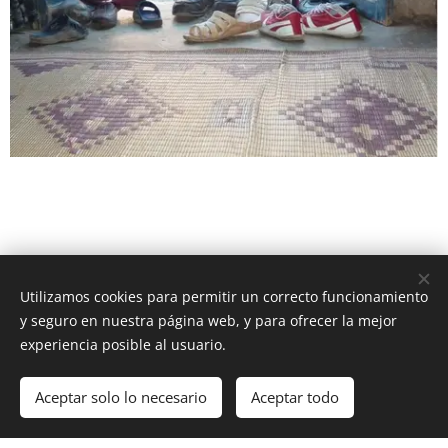
Utilizamos cookies para permitir un correcto funcionamiento
y seguro en nuestra página web, y para ofrecer la mejor
Nos descalzamos
en
experiencia posible al usuario.
busca de un sueño:
Aceptar solo lo necesario
Aceptar todo
Comenzar
¡Crea tu página web gratis!
vivir con dignidad